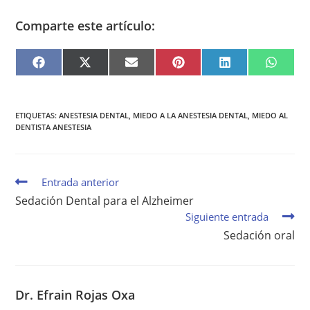
Comparte este artículo:
F
X
E
P
L
W
A
(
M
I
I
H
C
T
A
N
N
A
E
W
I
T
K
T
B
I
L
E
E
S
O
T
R
D
A
O
T
E
I
P
ETIQUETAS
:
ANESTESIA DENTAL
,
MIEDO A LA ANESTESIA DENTAL
,
MIEDO AL
K
E
S
N
P
DENTISTA ANESTESIA
R
T
)
Entrada anterior
Sedación Dental para el Alzheimer
Siguiente entrada
Sedación oral
Dr. Efrain Rojas Oxa