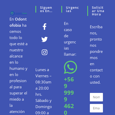
Síguen
Urgenc
Solicit
Os En…
Ias
Ar Una
Hora
En
Odont
En
ofobia
ha
Escríba
caso
cemos
nos,
de
todo lo
pronto
urgenc
que esté a
nos
ias
nuestro
pondre
llamar:
alcance
mos
en lo
en
humano y
Lunes a
contact
en lo
Viernes –
o con
+56
profesion
08:30am
usted.
9
al para
a 20:00
999
superar el
hrs.
9
miedo a
Sábado y
462
la
Domingo
0
atención
09:00 a