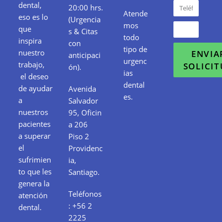
dental,
20:00 hrs.
Atende
eso es lo
(Urgencia
mos
que
s & Citas
todo
inspira
con
tipo de
nuestro
ENVIA
anticipaci
urgenc
trabajo,
SOLICI
ón).
ias
el deseo
dental
de ayudar
Avenida
es.
a
Salvador
nuestros
95, Oficin
pacientes
a 206
a superar
Piso 2
el
Providenc
sufrimien
ia,
to que les
Santiago.
genera la
Teléfonos
atención
:
+56 2
dental.
2225