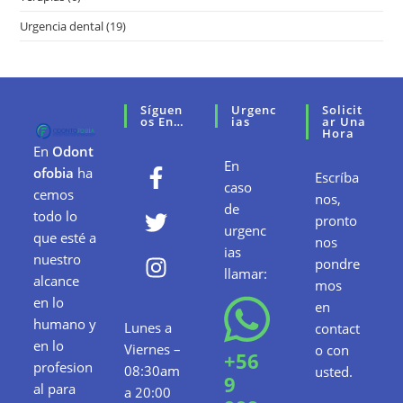
Urgencia dental
(19)
Síguen
Urgenc
Solicit
Os En…
Ias
Ar Una
Hora
En
Odont
En
ofobia
ha
Escríba
caso
cemos
nos,
de
todo lo
pronto
urgenc
que esté a
nos
ias
nuestro
pondre
llamar:
alcance
mos
en lo
en
humano y
Lunes a
contact
en lo
Viernes –
o con
+56
profesion
08:30am
usted.
9
al para
a 20:00