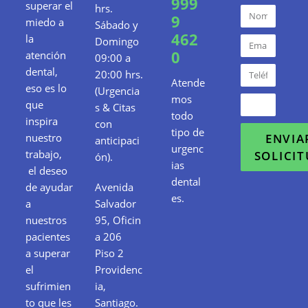
999
superar el
hrs.
9
miedo a
Sábado y
462
la
Domingo
0
atención
09:00 a
dental,
20:00 hrs.
Atende
eso es lo
(Urgencia
mos
que
s & Citas
todo
inspira
con
tipo de
nuestro
ENVIA
anticipaci
urgenc
trabajo,
SOLICI
ón).
ias
el deseo
dental
de ayudar
Avenida
es.
a
Salvador
nuestros
95, Oficin
pacientes
a 206
a superar
Piso 2
el
Providenc
sufrimien
ia,
to que les
Santiago.