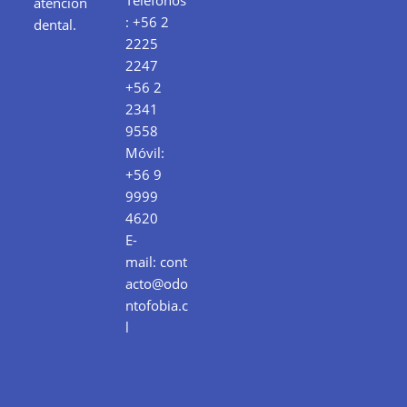
Teléfonos
atención
:
+56 2
dental.
2225
2247
+56 2
2341
9558
Móvil:
+56 9
9999
4620
E-
mail:
cont
acto@odo
ntofobia.c
l