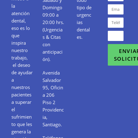
Sábado y
todo
la
Domingo
tipo de
atención
09:00 a
urgenc
dental,
20:00 hrs.
ias
eso es lo
(Urgencia
dental
que
s & Citas
es.
inspira
con
nuestro
ENVIA
anticipaci
trabajo,
SOLICI
ón).
el deseo
de ayudar
Avenida
a
Salvador
nuestros
95, Oficin
pacientes
a 206
a superar
Piso 2
el
Providenc
sufrimien
ia,
to que les
Santiago.
genera la