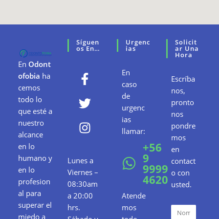
Síguen
Urgenc
Solicit
Os En…
Ias
Ar Una
Hora
En
Odont
En
ofobia
ha
Escríba
caso
cemos
nos,
de
todo lo
pronto
urgenc
que esté a
nos
ias
nuestro
pondre
llamar:
alcance
mos
+56
en lo
en
9
humano y
Lunes a
contact
9999
en lo
Viernes –
o con
4620
profesion
08:30am
usted.
al para
a 20:00
Atende
superar el
hrs.
mos
miedo a