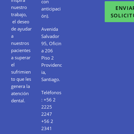
inspira
con
nuestro
ENVIA
anticipaci
trabajo,
SOLICI
ón).
el deseo
de ayudar
Avenida
a
Salvador
nuestros
95, Oficin
pacientes
a 206
a superar
Piso 2
el
Providenc
sufrimien
ia,
to que les
Santiago.
genera la
Teléfonos
atención
:
+56 2
dental.
2225
2247
+56 2
2341