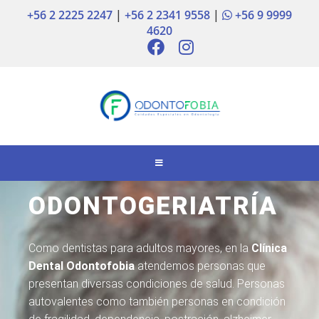
+56 2 2225 2247
|
+56 2 2341 9558
|
+56 9 9999
4620
ODONTOGERIATRÍA
Como dentistas para adultos mayores, en la
Clínica
Dental Odontofobia
atendemos personas que
presentan diversas condiciones de salud. Personas
autovalentes como también personas en condición