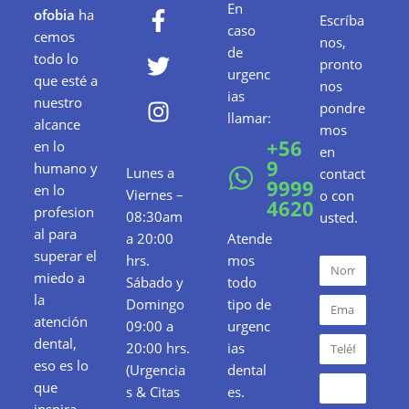
En
ofobia
ha
Escríba
caso
cemos
nos,
de
todo lo
pronto
urgenc
que esté a
nos
ias
nuestro
pondre
llamar:
alcance
mos
+56
en lo
en
9
humano y
Lunes a
contact
9999
en lo
Viernes –
o con
4620
profesion
08:30am
usted.
al para
a 20:00
Atende
superar el
hrs.
mos
miedo a
Sábado y
todo
la
Domingo
tipo de
atención
09:00 a
urgenc
dental,
20:00 hrs.
ias
eso es lo
(Urgencia
dental
que
s & Citas
es.