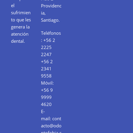
el
Providenc
sufrimien
ia,
to que les
Santiago.
genera la
Teléfonos
atención
:
+56 2
dental.
2225
2247
+56 2
2341
9558
Móvil:
+56 9
9999
4620
E-
mail:
cont
acto@odo
ntofobia.c