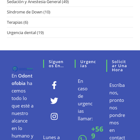
Sedación y Anestesia General
(49)
Síndrome de Down
(10)
Terapias
(6)
Urgencia dental
(19)
Síguen
Urgenc
Solicit
Os En…
Ias
Ar Una
Hora
En
Odont
En
ofobia
ha
Escríba
caso
cemos
nos,
de
todo lo
pronto
urgenc
que esté a
nos
ias
nuestro
pondre
llamar:
alcance
mos
+56
en lo
en
9
humano y
Lunes a
contact