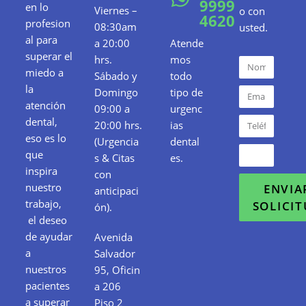
9999
en lo
Viernes –
o con
4620
profesion
08:30am
usted.
al para
a 20:00
Atende
superar el
hrs.
mos
miedo a
Sábado y
todo
la
Domingo
tipo de
atención
09:00 a
urgenc
dental,
20:00 hrs.
ias
eso es lo
(Urgencia
dental
que
s & Citas
es.
inspira
con
nuestro
ENVIA
anticipaci
trabajo,
SOLICI
ón).
el deseo
de ayudar
Avenida
a
Salvador
nuestros
95, Oficin
pacientes
a 206
a superar
Piso 2