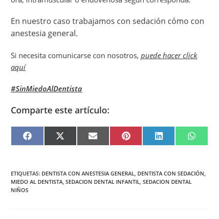
En nuestro caso trabajamos con sedación cómo con
anestesia general.
Si necesita comunicarse con nosotros,
puede hacer click
aquí
#SinMiedoAlDentista
Comparte este artículo:
F
X
E
P
L
W
A
(
M
I
I
H
C
T
A
N
N
A
E
W
I
T
K
T
B
I
L
E
E
S
O
T
R
D
A
O
T
E
I
P
ETIQUETAS
:
DENTISTA CON ANESTESIA GENERAL
,
DENTISTA CON SEDACIÓN
,
K
E
S
N
P
MIEDO AL DENTISTA
,
SEDACION DENTAL INFANTIL
,
SEDACION DENTAL
R
T
NIÑOS
)