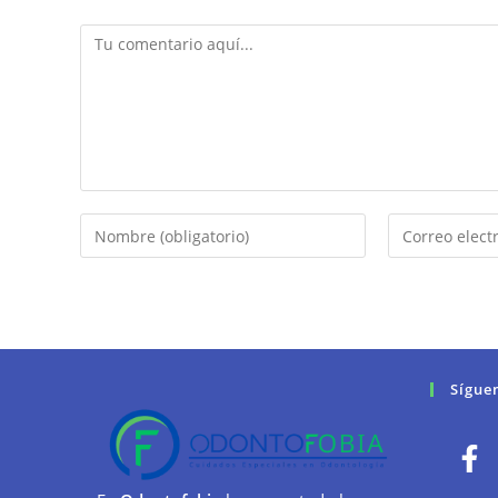
Sígue