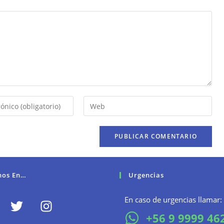
nos En…
Urgencias
En caso de urgencias llamar:
+56 9 9999 46