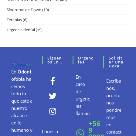
Síndrome de Down
(10)
Terapias
(6)
Urgencia dental
(19)
Síguen
Urgenc
Solicit
Os En…
Ias
Ar Una
Hora
En
Odont
En
ofobia
ha
Escríba
caso
cemos
nos,
de
todo lo
pronto
urgenc
que esté a
nos
ias
nuestro
pondre
llamar:
alcance
mos
+56
en lo
en
9
humano y
Lunes a
contact