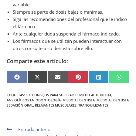
variable.
Siempre se parte de dosis bajas o mínimas.
Siga las recomendaciones del profesional que le indicó
el fármaco.
Ante cualquier duda suspenda el fármaco indicado.
Los fármacos que se utilizan pueden interactuar con
otros consulte a su dentista sobre ello.
Comparte este artículo:
F
X
E
P
L
W
A
(
M
I
I
H
C
T
A
N
N
A
E
W
I
T
K
T
B
I
L
E
E
S
ETIQUETAS
:
100 CONSEJOS PARA SUPERAR EL MIEDO AL DENTISTA
,
O
T
R
D
A
ANSIOLÍTICOS EN ODONTOLOGÍA
,
MIEDO AL DENTISTA
,
MIEDO AL DENTISTA
O
T
E
I
P
K
E
S
N
P
SEDACIÓN ORAL
,
RELAJANTES MUSCULARES
,
TRANQUILIZANTES
R
T
)
Entrada anterior