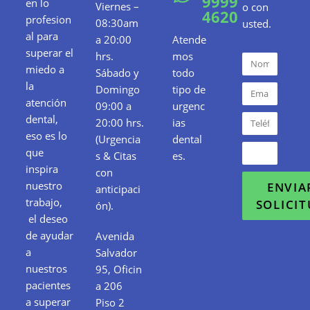
9999
en lo
Viernes –
o con
4620
profesion
08:30am
usted.
al para
a 20:00
Atende
superar el
hrs.
mos
miedo a
Sábado y
todo
la
Domingo
tipo de
atención
09:00 a
urgenc
dental,
20:00 hrs.
ias
eso es lo
(Urgencia
dental
que
s & Citas
es.
inspira
con
nuestro
ENVIA
anticipaci
trabajo,
SOLICI
ón).
el deseo
de ayudar
Avenida
a
Salvador
nuestros
95, Oficin
pacientes
a 206
a superar
Piso 2