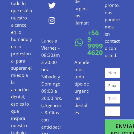
de
todo lo
pronto
urgenc
que esté a
nos
ias
nuestro
pondre
llamar:
alcance
mos
+56
en lo
en
9
humano y
Lunes a
contact
9999
en lo
Viernes –
o con
4620
profesion
08:30am
usted.
al para
a 20:00
Atende
superar el
hrs.
mos
miedo a
Sábado y
todo
la
Domingo
tipo de
atención
09:00 a
urgenc
dental,
20:00 hrs.
ias
eso es lo
(Urgencia
dental
que
s & Citas
es.
inspira
con
nuestro
ENVIA
anticipaci
trabajo,
SOLICI
ón).