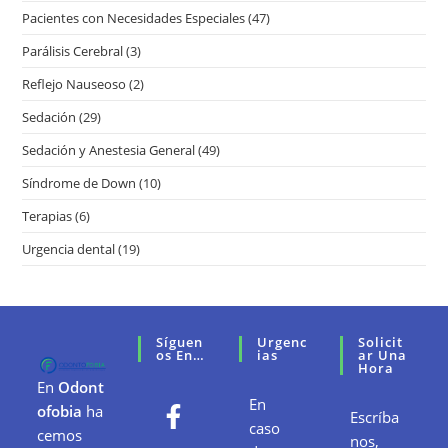
Pacientes con Necesidades Especiales
(47)
Parálisis Cerebral
(3)
Reflejo Nauseoso
(2)
Sedación
(29)
Sedación y Anestesia General
(49)
Síndrome de Down
(10)
Terapias
(6)
Urgencia dental
(19)
Síguen
Urgenc
Solicit
Os En…
Ias
Ar Una
Hora
En
Odont
En
ofobia
ha
Escríba
caso
cemos
nos,