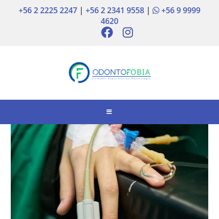
+56 2 2225 2247
|
+56 2 2341 9558
|
+56 9 9999
4620