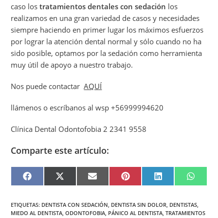
caso los
tratamientos dentales con sedación
los
realizamos en una gran variedad de casos y necesidades
siempre haciendo en primer lugar los máximos esfuerzos
por lograr la atención dental normal y sólo cuando no ha
sido posible, optamos por la sedación como herramienta
muy útil de apoyo a nuestro trabajo.
Nos puede contactar
AQUÍ
llámenos o escríbanos al wsp +56999994620
Clínica Dental Odontofobia 2 2341 9558
Comparte este artículo:
F
X
E
P
L
W
A
(
M
I
I
H
C
T
A
N
N
A
E
W
I
T
K
T
B
I
L
E
E
S
ETIQUETAS
:
DENTISTA CON SEDACIÓN
,
DENTISTA SIN DOLOR
,
DENTISTAS
,
O
T
R
D
A
MIEDO AL DENTISTA
,
ODONTOFOBIA
,
PÁNICO AL DENTISTA
,
TRATAMIENTOS
O
T
E
I
P