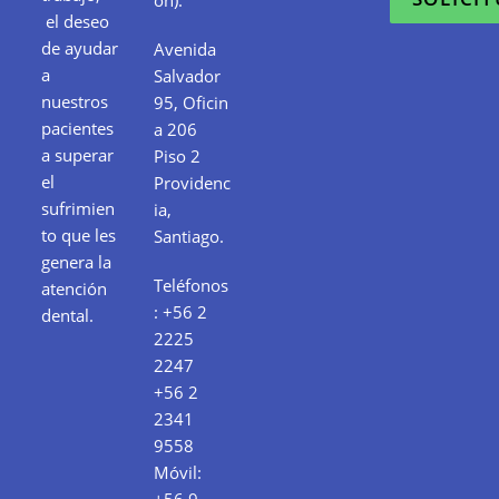
el deseo
de ayudar
Avenida
a
Salvador
nuestros
95, Oficin
pacientes
a 206
a superar
Piso 2
el
Providenc
sufrimien
ia,
to que les
Santiago.
genera la
Teléfonos
atención
:
+56 2
dental.
2225
2247
+56 2
2341
9558
Móvil:
+56 9