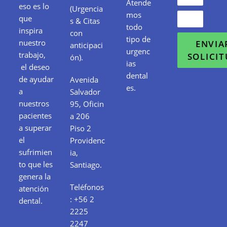
Atende
eso es lo
(Urgencia
mos
que
s & Citas
todo
inspira
con
tipo de
nuestro
ENVIA
anticipaci
urgenc
trabajo,
SOLICI
ón).
ias
el deseo
dental
de ayudar
Avenida
es.
a
Salvador
nuestros
95, Oficin
pacientes
a 206
a superar
Piso 2
el
Providenc
sufrimien
ia,
to que les
Santiago.
genera la
Teléfonos
atención
:
+56 2
dental.
2225
2247