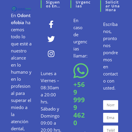
Síguen
Urgenc
Solicit
Os En…
Ias
Ar Una
Hora
En
Odont
En
ofobia
ha
Escríba
caso
cemos
nos,
de
todo lo
pronto
urgenc
que esté a
nos
ias
nuestro
pondre
llamar:
alcance
mos
en lo
en
humano y
Lunes a
contact
en lo
Viernes –
o con
+56
profesion
08:30am
usted.
9
al para
a 20:00
999
superar el
hrs.
9
miedo a
Sábado y
462
la
Domingo
0
atención
09:00 a
dental,
20:00 hrs.