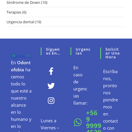
Síndrome de Down
(10)
Terapias
(6)
Urgencia dental
(19)
Síguen
Urgenc
Solicit
Os En…
Ias
Ar Una
Hora
En
Odont
En
ofobia
ha
Escríba
caso
cemos
nos,
de
todo lo
pronto
urgenc
que esté a
nos
ias
nuestro
pondre
llamar:
alcance
mos
+56
en lo
en
9
humano y
Lunes a
contact
9999
en lo
Viernes –
o con
4620