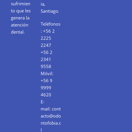
sufrimien
ia,
to que les
Santiago.
genera la
Teléfonos
atención
:
+56 2
dental.
2225
2247
+56 2
2341
9558
Móvil:
+56 9
9999
4620
E-
mail:
cont
acto@odo
ntofobia.c
l