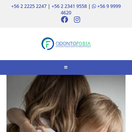
+56 2 2225 2247
|
+56 2 2341 9558
|
+56 9 9999
4620