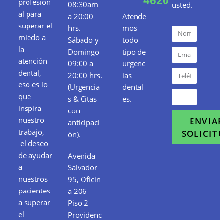
profesion
08:30am
usted.
al para
a 20:00
Atende
superar el
hrs.
mos
miedo a
Sábado y
todo
la
Domingo
tipo de
atención
09:00 a
urgenc
dental,
20:00 hrs.
ias
eso es lo
(Urgencia
dental
que
s & Citas
es.
inspira
con
nuestro
ENVIA
anticipaci
trabajo,
SOLICI
ón).
el deseo
de ayudar
Avenida
a
Salvador
nuestros
95, Oficin
pacientes
a 206
a superar
Piso 2
el
Providenc