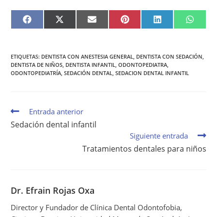
F
X
E
P
L
W
A
(
M
I
I
H
C
T
A
N
N
A
E
W
I
T
K
T
B
I
L
E
E
S
O
T
R
D
A
O
T
E
I
P
ETIQUETAS
:
DENTISTA CON ANESTESIA GENERAL
,
DENTISTA CON SEDACIÓN
,
K
E
S
N
P
DENTISTA DE NIÑOS
,
DENTISTA INFANTIL
,
ODONTOPEDIATRA
,
R
T
ODONTOPEDIATRÍA
,
SEDACIÓN DENTAL
,
SEDACION DENTAL INFANTIL
)
Entrada anterior
Sedación dental infantil
Siguiente entrada
Tratamientos dentales para niños
Dr. Efrain Rojas Oxa
Director y Fundador de Clínica Dental Odontofobia,