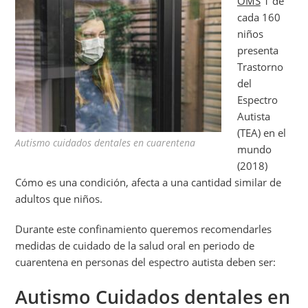
OMS
1 de
cada 160
niños
presenta
Trastorno
del
Espectro
Autista
(TEA) en el
Autismo cuidados dentales en cuarentena
mundo
(2018)
Cómo es una condición, afecta a una cantidad similar de
adultos que niños.
Durante este confinamiento queremos recomendarles
medidas de cuidado de la salud oral en periodo de
cuarentena en personas del espectro autista deben ser:
Autismo Cuidados dentales en