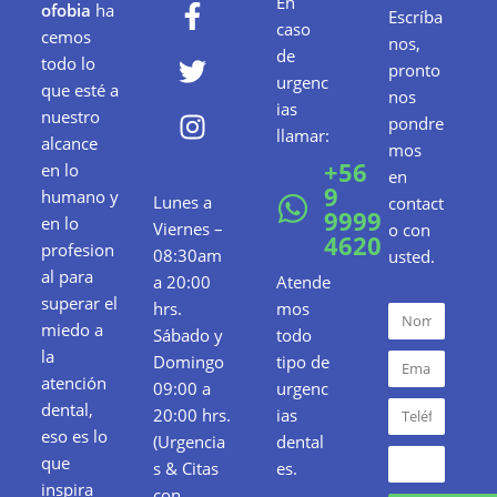
En
ofobia
ha
Escríba
caso
cemos
nos,
de
todo lo
pronto
urgenc
que esté a
nos
ias
nuestro
pondre
llamar:
alcance
mos
+56
en lo
en
9
humano y
Lunes a
contact
9999
en lo
Viernes –
o con
4620
profesion
08:30am
usted.
al para
a 20:00
Atende
superar el
hrs.
mos
miedo a
Sábado y
todo
la
Domingo
tipo de
atención
09:00 a
urgenc
dental,
20:00 hrs.
ias
eso es lo
(Urgencia
dental
que
s & Citas
es.
inspira
con