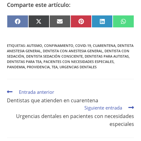
Comparte este artículo:
F
X
E
P
L
W
A
(
M
I
I
H
C
T
A
N
N
A
E
W
I
T
K
T
B
I
L
E
E
S
O
T
R
D
A
O
T
E
I
P
ETIQUETAS
:
AUTISMO
,
CONFINAMIENTO
,
COVID-19
,
CUARENTENA
,
DENTISTA
K
E
S
N
P
ANESTESIA GENERAL
,
DENTISTA CON ANESTESIA GENERAL
,
DENTISTA CON
R
T
SEDACIÓN
,
DENTISTA SEDACIÓN CONSCIENTE
,
DENTISTAS PARA AUTISTAS
,
)
DENTISTAS PARA TEA
,
PACIENTES CON NECESIDADES ESPECIALES
,
PANDEMIA
,
PROVIDENCIA
,
TEA
,
URGENCIAS DENTALES
Entrada anterior
Dentistas que atienden en cuarentena
Siguiente entrada
Urgencias dentales en pacientes con necesidades
especiales