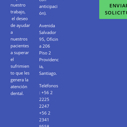
nuestro
ENVIA
anticipaci
trabajo,
SOLICI
ón).
el deseo
de ayudar
Avenida
a
Salvador
nuestros
95, Oficin
pacientes
a 206
a superar
Piso 2
el
Providenc
sufrimien
ia,
to que les
Santiago.
genera la
Teléfonos
atención
:
+56 2
dental.
2225
2247
+56 2
2341
9558