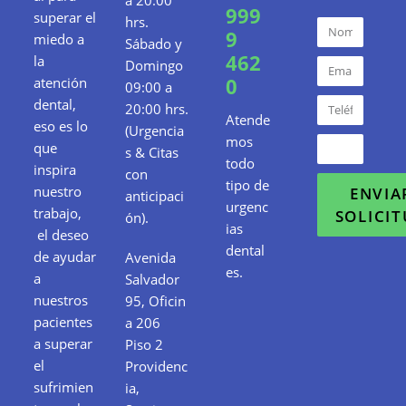
999
superar el
hrs.
9
miedo a
Sábado y
462
la
Domingo
0
atención
09:00 a
dental,
20:00 hrs.
Atende
eso es lo
(Urgencia
mos
que
s & Citas
todo
inspira
con
tipo de
nuestro
ENVIA
anticipaci
urgenc
trabajo,
SOLICI
ón).
ias
el deseo
dental
de ayudar
Avenida
es.
a
Salvador
nuestros
95, Oficin
pacientes
a 206
a superar
Piso 2
el
Providenc
sufrimien
ia,