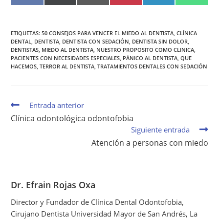
A
(
M
I
I
H
C
T
A
N
N
A
E
W
I
T
K
T
B
I
L
E
E
S
O
T
R
D
A
O
T
E
I
P
ETIQUETAS
:
50 CONSEJOS PARA VENCER EL MIEDO AL DENTISTA
,
CLÍNICA
K
E
S
N
P
DENTAL
,
DENTISTA
,
DENTISTA CON SEDACIÓN
,
DENTISTA SIN DOLOR
,
R
T
DENTISTAS
,
MIEDO AL DENTISTA
,
NUESTRO PROPOSITO COMO CLINICA
,
)
PACIENTES CON NECESIDADES ESPECIALES
,
PÁNICO AL DENTISTA
,
QUE
HACEMOS
,
TERROR AL DENTISTA
,
TRATAMIENTOS DENTALES CON SEDACIÓN
Entrada anterior
Clínica odontológica odontofobia
Siguiente entrada
Atención a personas con miedo
Dr. Efrain Rojas Oxa
Director y Fundador de Clínica Dental Odontofobia,
Cirujano Dentista Universidad Mayor de San Andrés, La