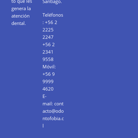
to que les
Santiago.
genera la
Teléfonos
atención
:
+56 2
dental.
2225
2247
+56 2
2341
9558
Móvil:
+56 9
9999
4620
E-
mail:
cont
acto@odo
ntofobia.c
l