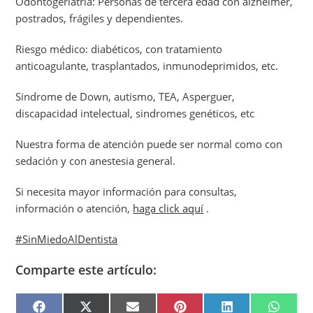
Odontogeriatría: Personas de tercera edad con alzheimer,
postrados, frágiles y dependientes.
Riesgo médico: diabéticos, con tratamiento
anticoagulante, trasplantados, inmunodeprimidos, etc.
Sindrome de Down, autismo, TEA, Asperguer,
discapacidad intelectual, sindromes genéticos, etc
Nuestra forma de atención puede ser normal como con
sedación y con anestesia general.
Si necesita mayor información para consultas,
información o atención,
haga click aquí
.
#SinMiedoAlDentista
Comparte este artículo:
F
X
E
P
L
W