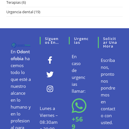
Terapias
(6)
Urgencia dental
(19)
Síguen
Urgenc
Solicit
Os En…
Ias
Ar Una
Hora
En
Odont
En
ofobia
ha
Escríba
caso
cemos
nos,
de
todo lo
pronto
urgenc
que esté a
nos
ias
nuestro
pondre
llamar:
alcance
mos
en lo
en
humano y
Lunes a
contact
en lo
Viernes –
o con
+56
profesion
08:30am
usted.
9
al para
a 20:00