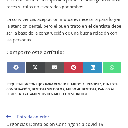
roces y tratos no esperados por ambos.
La convivencia, aceptación mutua es necesaria para lograr
la atención dental, pero el
buen trato en el dentista
debe
ser la base de la construcción de una buena relación con
las personas.
Comparte este artículo:
F
X
E
P
L
W
A
(
M
I
I
H
C
T
A
N
N
A
E
W
I
T
K
T
B
I
L
E
E
S
ETIQUETAS
:
50 CONSEJOS PARA VENCER EL MIEDO AL DENTISTA
,
DENTISTA
O
T
R
D
A
CON SEDACIÓN
,
DENTISTA SIN DOLOR
,
MIEDO AL DENTISTA
,
PÁNICO AL
O
T
E
I
P
K
E
S
N
P
DENTISTA
,
TRATAMIENTOS DENTALES CON SEDACIÓN
R
T
)
Entrada anterior
Urgencias Dentales en Contingencia covid-19