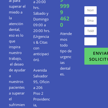
al para
a 20:00
999
superar el
hrs.
9
miedo a
Sábado y
462
la
Domingo
0
atención
09:00 a
dental,
20:00 hrs.
Atende
eso es lo
(Urgencia
mos
que
s & Citas
todo
inspira
con
tipo de
nuestro
ENVIA
anticipaci
urgenc
trabajo,
SOLICI
ón).
ias
el deseo
dental
de ayudar
Avenida
es.
a
Salvador
nuestros
95, Oficin
pacientes
a 206
a superar
Piso 2
el
Providenc
sufrimien
ia,