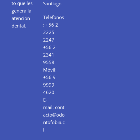
to que les
Santiago.
genera la
Teléfonos
atención
:
+56 2
dental.
2225
2247
+56 2
2341
9558
Móvil:
+56 9
9999
4620
E-
mail:
cont
acto@odo
ntofobia.c
l