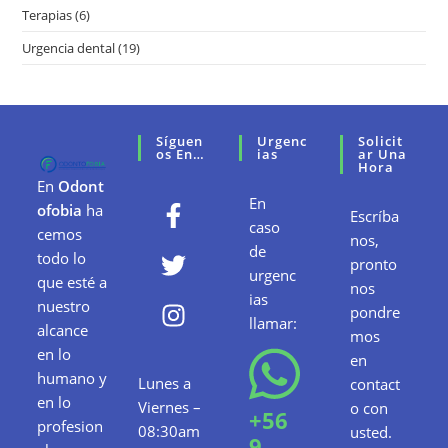
Terapias
(6)
Urgencia dental
(19)
Síguen
Urgenc
Solicit
Os En…
Ias
Ar Una
Hora
En
Odont
En
ofobia
ha
Escríba
caso
cemos
nos,
de
todo lo
pronto
urgenc
que esté a
nos
ias
nuestro
pondre
llamar:
alcance
mos
en lo
en
humano y
Lunes a
contact
en lo
Viernes –
o con
+56
profesion
08:30am
usted.
9