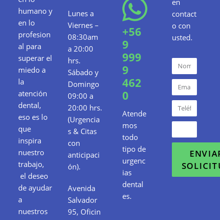
en
humano y
Lunes a
contact
en lo
Viernes –
o con
+56
profesion
08:30am
usted.
9
al para
a 20:00
999
superar el
hrs.
9
miedo a
Sábado y
462
la
Domingo
0
atención
09:00 a
dental,
20:00 hrs.
Atende
eso es lo
(Urgencia
mos
que
s & Citas
todo
inspira
con
tipo de
nuestro
ENVIA
anticipaci
urgenc
trabajo,
SOLICI
ón).
ias
el deseo
dental
de ayudar
Avenida
es.
a
Salvador
nuestros
95, Oficin