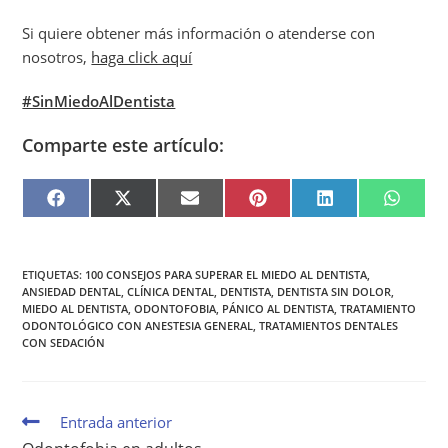
Si quiere obtener más información o atenderse con
nosotros,
haga click aquí
#SinMiedoAlDentista
Comparte este artículo:
F
X
E
P
L
W
A
(
M
I
I
H
C
T
A
N
N
A
E
W
I
T
K
T
B
I
L
E
E
S
O
T
R
D
A
O
T
E
I
P
ETIQUETAS
:
100 CONSEJOS PARA SUPERAR EL MIEDO AL DENTISTA
,
K
E
S
N
P
ANSIEDAD DENTAL
,
CLÍNICA DENTAL
,
DENTISTA
,
DENTISTA SIN DOLOR
,
R
T
MIEDO AL DENTISTA
,
ODONTOFOBIA
,
PÁNICO AL DENTISTA
,
TRATAMIENTO
)
ODONTOLÓGICO CON ANESTESIA GENERAL
,
TRATAMIENTOS DENTALES
CON SEDACIÓN
Entrada anterior