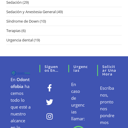
Sedación
(29)
Sedación y Anestesia General
(49)
Síndrome de Down
(10)
Terapias
(6)
Urgencia dental
(19)
Síguen
Urgenc
Solicit
Os En…
Ias
Ar Una
Hora
En
Odont
En
ofobia
ha
Escríba
caso
cemos
nos,
de
todo lo
pronto
urgenc
que esté a
nos
ias
nuestro
pondre
llamar:
alcance
mos
en lo