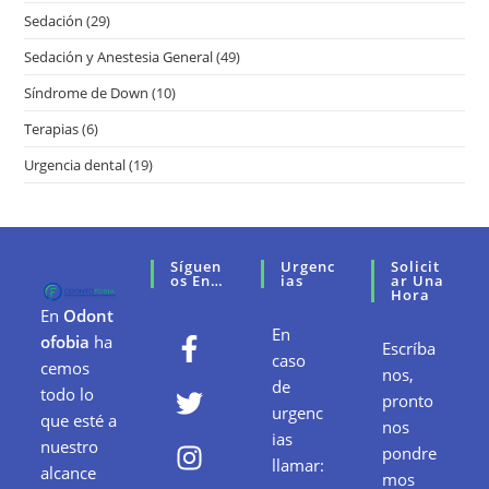
Sedación
(29)
Sedación y Anestesia General
(49)
Síndrome de Down
(10)
Terapias
(6)
Urgencia dental
(19)
Síguen
Urgenc
Solicit
Os En…
Ias
Ar Una
Hora
En
Odont
En
ofobia
ha
Escríba
caso
cemos
nos,
de
todo lo
pronto
urgenc
que esté a
nos
ias
nuestro
pondre
llamar:
alcance
mos