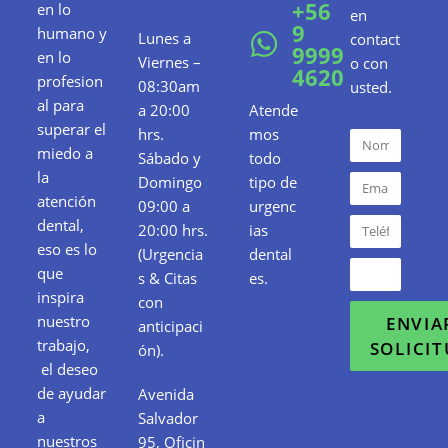
+56
en lo
en
9
humano y
Lunes a
contact
9999
en lo
Viernes –
o con
4620
profesion
08:30am
usted.
al para
a 20:00
Atende
superar el
hrs.
mos
miedo a
Sábado y
todo
la
Domingo
tipo de
atención
09:00 a
urgenc
dental,
20:00 hrs.
ias
eso es lo
(Urgencia
dental
que
s & Citas
es.
inspira
con
nuestro
ENVIA
anticipaci
trabajo,
SOLICI
ón).
el deseo
de ayudar
Avenida
a
Salvador
nuestros
95, Oficin