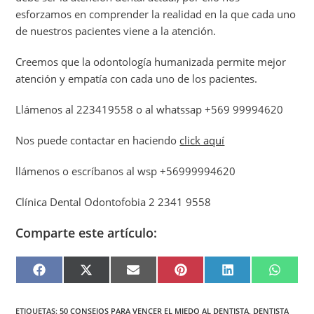
esforzamos en comprender la realidad en la que cada uno
de nuestros pacientes viene a la atención.
Creemos que la odontología humanizada permite mejor
atención y empatía con cada uno de los pacientes.
Llámenos al 223419558 o al whatssap +569 99994620
Nos puede contactar en haciendo
click aquí
llámenos o escríbanos al wsp +56999994620
Clínica Dental Odontofobia 2 2341 9558
Comparte este artículo:
F
X
E
P
L
W
A
(
M
I
I
H
C
T
A
N
N
A
E
W
I
T
K
T
B
I
L
E
E
S
ETIQUETAS
:
50 CONSEJOS PARA VENCER EL MIEDO AL DENTISTA
,
DENTISTA