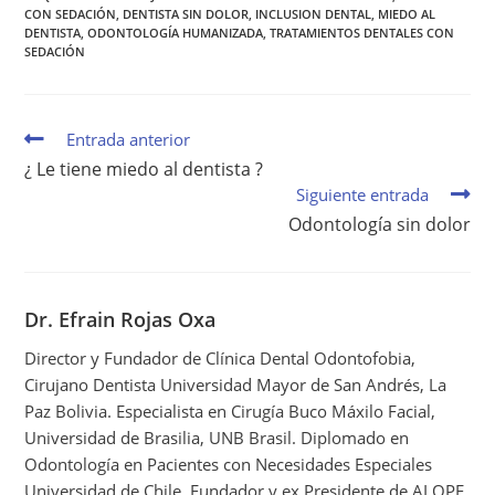
O
T
R
D
A
CON SEDACIÓN
,
DENTISTA SIN DOLOR
,
INCLUSION DENTAL
,
MIEDO AL
O
T
E
I
P
K
E
S
N
P
DENTISTA
,
ODONTOLOGÍA HUMANIZADA
,
TRATAMIENTOS DENTALES CON
R
T
SEDACIÓN
)
Entrada anterior
¿ Le tiene miedo al dentista ?
Siguiente entrada
Odontología sin dolor
Dr. Efrain Rojas Oxa
Director y Fundador de Clínica Dental Odontofobia,
Cirujano Dentista Universidad Mayor de San Andrés, La
Paz Bolivia. Especialista en Cirugía Buco Máxilo Facial,
Universidad de Brasilia, UNB Brasil. Diplomado en
Odontología en Pacientes con Necesidades Especiales
Universidad de Chile. Fundador y ex Presidente de ALOPE