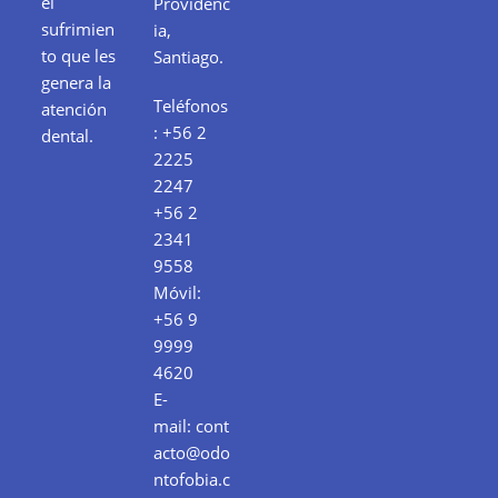
el
Providenc
sufrimien
ia,
to que les
Santiago.
genera la
Teléfonos
atención
:
+56 2
dental.
2225
2247
+56 2
2341
9558
Móvil:
+56 9
9999
4620
E-
mail:
cont
acto@odo
ntofobia.c