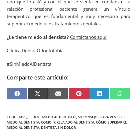
uno que lo esté y con el que se sienta en confianza. La
relación profesional paciente genera un vínculo
terapéutico que es fundamental y muy necesario para
superar el miedo a los tratamientos dentales.
¿Le tiene miedo al dentista?
Contáctanos aquí
Clínica Dental Odontofobia
#SinMiedoAlDentista
Comparte este artículo:
F
X
E
P
L
W
A
(
M
I
I
H
C
T
A
N
N
A
E
W
I
T
K
T
B
I
L
E
E
S
O
T
R
D
A
O
T
E
I
P
ETIQUETAS
:
¿LE TIENE MIEDO AL DENTISTA?
,
50 CONSEJOS PARA VENCER EL
K
E
S
N
P
MIEDO AL DENTISTA
,
COMO IR RELAJADO AL DENTISTA
,
CÓMO SUPERAR EL
R
T
MIEDO AL DENTISTA
,
DENTISTA SIN DOLOR
)