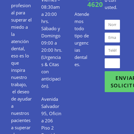
4620
profesion
08:30am
usted.
al para
a 20:00
Atende
superar el
hrs.
mos
miedo a
Sábado y
todo
la
Domingo
tipo de
atención
09:00 a
urgenc
dental,
20:00 hrs.
ias
eso es lo
(Urgencia
dental
que
s & Citas
es.
inspira
con
nuestro
ENVIA
anticipaci
trabajo,
SOLICI
ón).
el deseo
de ayudar
Avenida
a
Salvador
nuestros
95, Oficin
pacientes
a 206
a superar
Piso 2