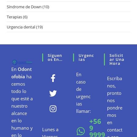
Síndrome de Down
(10)
Terapias
(6)
Urgencia dental
(19)
Síguen
Urgenc
Solicit
Os En…
Ias
Ar Una
Hora
En
Odont
En
ofobia
ha
Escríba
caso
cemos
nos,
de
todo lo
pronto
urgenc
que esté a
nos
ias
nuestro
pondre
llamar:
alcance
mos
+56
en lo
en
9
humano y
Lunes a
contact
9999
en lo
Viernes –
o con