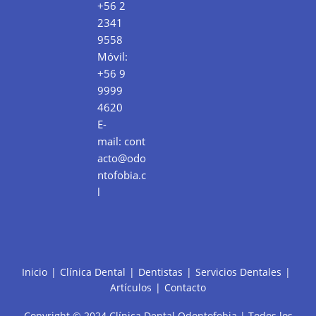
+56 2
2341
9558
Móvil:
+56 9
9999
4620
E-
mail:
cont
acto@odo
ntofobia.c
l
Inicio
Clínica Dental
Dentistas
Servicios Dentales
Artículos
Contacto
Copyright © 2024 Clínica Dental Odontofobia | Todos los