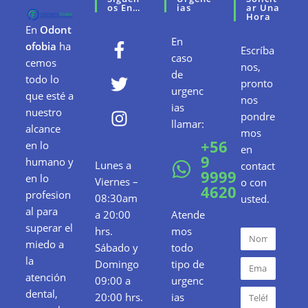
Os En…
Ias
Ar Una
Hora
En
Odont
En
ofobia
ha
Escríba
caso
cemos
nos,
de
todo lo
pronto
urgenc
que esté a
nos
ias
nuestro
pondre
llamar:
alcance
mos
+56
en lo
en
9
humano y
Lunes a
contact
9999
en lo
Viernes –
o con
4620
profesion
08:30am
usted.
al para
a 20:00
Atende
superar el
hrs.
mos
miedo a
Sábado y
todo
la
Domingo
tipo de
atención
09:00 a
urgenc
dental,
20:00 hrs.
ias