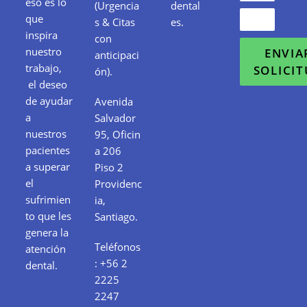
eso es lo
(Urgencia
dental
que
s & Citas
es.
inspira
con
nuestro
ENVIA
anticipaci
trabajo,
SOLICI
ón).
el deseo
de ayudar
Avenida
a
Salvador
nuestros
95, Oficin
pacientes
a 206
a superar
Piso 2
el
Providenc
sufrimien
ia,
to que les
Santiago.
genera la
Teléfonos
atención
:
+56 2
dental.
2225
2247