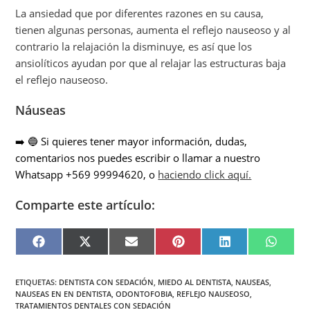
La ansiedad que por diferentes razones en su causa,
tienen algunas personas, aumenta el reflejo nauseoso y al
contrario la relajación la disminuye, es así que los
ansiolíticos ayudan por que al relajar las estructuras baja
el reflejo nauseoso.
Náuseas
➡️ 🔵 Si quieres tener mayor información, dudas,
comentarios nos puedes escribir o llamar a nuestro
Whatsapp +569 99994620, o
haciendo click aquí.
Comparte este artículo:
F
X
E
P
L
W
A
(
M
I
I
H
C
T
A
N
N
A
E
W
I
T
K
T
B
I
L
E
E
S
ETIQUETAS
:
DENTISTA CON SEDACIÓN
,
MIEDO AL DENTISTA
,
NAUSEAS
,
O
T
R
D
A
NAUSEAS EN EN DENTISTA
,
ODONTOFOBIA
,
REFLEJO NAUSEOSO
,
O
T
E
I
P
K
E
S
N
P
TRATAMIENTOS DENTALES CON SEDACIÓN