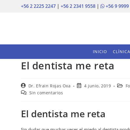
+56 2 2225 2247
|
+56 2 2341 9558
|
+56 9 9999
INICIO
CLÍNIC
El dentista me reta
Dr. Efrain Rojas Oxa
4 junio, 2019
Fo
Sin comentarios
El dentista me reta
Sin dudas que muchas veces el miedo al dentista pro