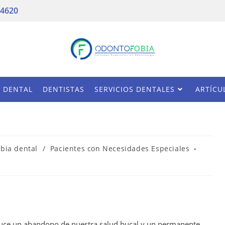
 4620
A DENTAL
DENTISTAS
SERVICIOS DENTALES
ARTÍCU
bia dental
/
Pacientes con Necesidades Especiales
duce un abandono de nuestra salud bucal y un permanente