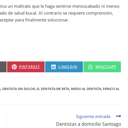
unca un maltrato que le haga sentirse menoscabado ni menos
tado de salud bucal. Al contrario se requiere comprensión,
ceptar para finalmente solucionar.
PINTEREST
LINKEDIN
WHATSAPP
A
,
DENTISTA SIN DOLOR
,
EL DENTISTA ME RETA
,
MIEDO AL DENTISTA
,
PÁNICO AL
Siguiente entrada
Dentistas a domicilio Santiago