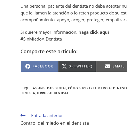
Una persona, paciente del dentista no debe aceptar n
que le llamen la atención o lo reten producto de su es
acompañamiento, apoyo, acoger, proteger, empatizar a
Si quiere mayor información,
haga click aquí
#SinMiedoAlDentista
Comparte este artículo:
FACEBOOK
X (TWITTER)
EMAIL
ETIQUETAS
:
ANSIEDAD DENTAL
,
CÓMO SUPERAR EL MIEDO AL DENTIST
DENTISTA
,
TERROR AL DENTISTA
Entrada anterior
Control del miedo en el dentista