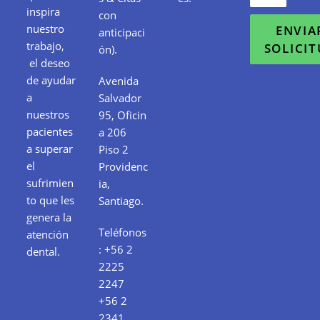
inspira
con
nuestro
ENVIA
anticipaci
trabajo,
SOLICI
ón).
el deseo
de ayudar
Avenida
a
Salvador
nuestros
95, Oficin
pacientes
a 206
a superar
Piso 2
el
Providenc
sufrimien
ia,
to que les
Santiago.
genera la
Teléfonos
atención
:
+56 2
dental.
2225
2247
+56 2
2341