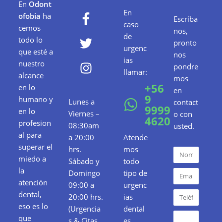
En
Odont
En
ofobia
ha
Escríba
caso
cemos
nos,
de
todo lo
pronto
urgenc
que esté a
nos
ias
nuestro
pondre
llamar:
alcance
mos
+56
en lo
en
9
humano y
Lunes a
contact
9999
en lo
Viernes –
o con
4620
profesion
08:30am
usted.
al para
a 20:00
Atende
superar el
hrs.
mos
miedo a
Sábado y
todo
la
Domingo
tipo de
atención
09:00 a
urgenc
dental,
20:00 hrs.
ias
eso es lo
(Urgencia
dental
que
s & Citas
es.