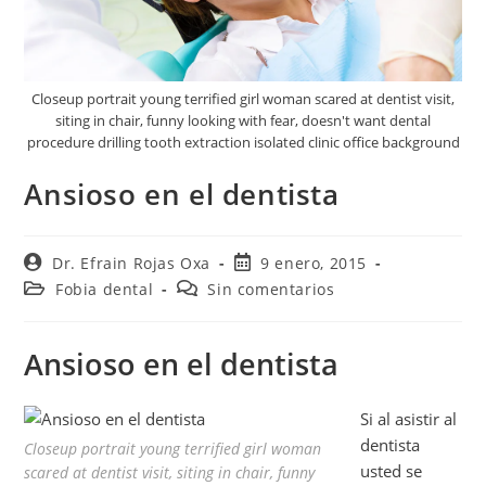
Closeup portrait young terrified girl woman scared at dentist visit,
siting in chair, funny looking with fear, doesn't want dental
procedure drilling tooth extraction isolated clinic office background
Ansioso en el dentista
Dr. Efrain Rojas Oxa
9 enero, 2015
Fobia dental
Sin comentarios
Ansioso en el dentista
Si al asistir al
dentista
Closeup portrait young terrified girl woman
usted se
scared at dentist visit, siting in chair, funny