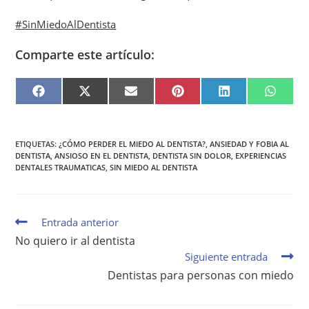
#SinMiedoAlDentista
Comparte este artículo:
F
X
E
P
L
W
A
(
M
I
I
H
C
T
A
N
N
A
E
W
I
T
K
T
B
I
L
E
E
S
O
T
R
D
A
O
T
E
I
P
ETIQUETAS
:
¿CÓMO PERDER EL MIEDO AL DENTISTA?
,
ANSIEDAD Y FOBIA AL
K
E
S
N
P
DENTISTA
,
ANSIOSO EN EL DENTISTA
,
DENTISTA SIN DOLOR
,
EXPERIENCIAS
R
T
DENTALES TRAUMATICAS
,
SIN MIEDO AL DENTISTA
)
Entrada anterior
No quiero ir al dentista
Siguiente entrada
Dentistas para personas con miedo