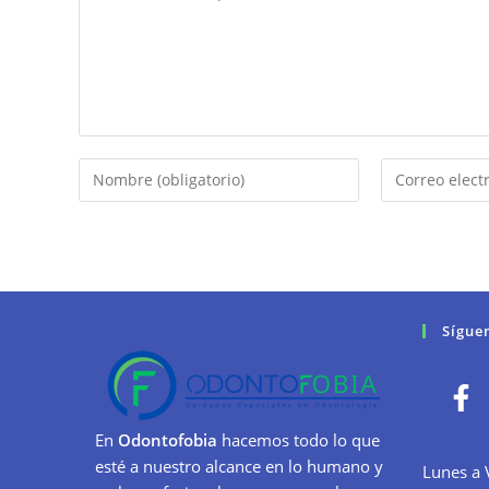
Sígue
En
Odontofobia
hacemos todo lo que
esté a nuestro alcance en lo humano y
Lunes a 