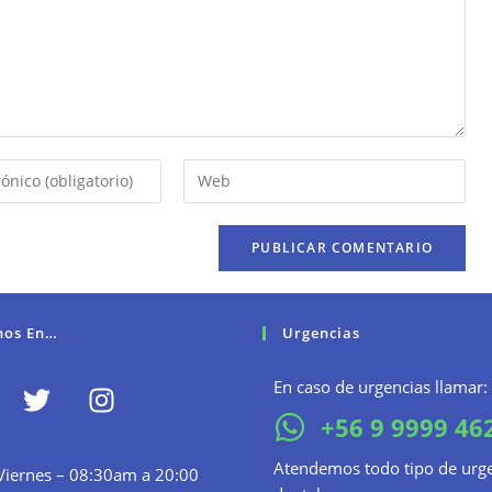
nos En…
Urgencias
En caso de urgencias llamar:
+56 9 9999 46
Atendemos todo tipo de urg
Viernes – 08:30am a 20:00