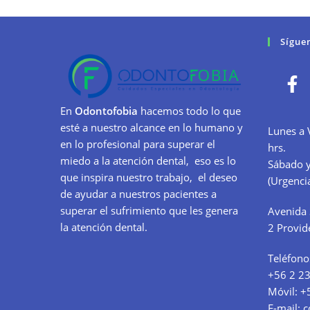
Sígue
En
Odontofobia
hacemos todo lo que
esté a nuestro alcance en lo humano y
Lunes a 
en lo profesional para superar el
hrs.
miedo a la atención dental, eso es lo
Sábado y
que inspira nuestro trabajo, el deseo
(Urgencia
de ayudar a nuestros pacientes a
superar el sufrimiento que les genera
Avenida 
la atención dental.
2 Provid
Teléfono
+56 2 2
Móvil:
+
E-mail:
c