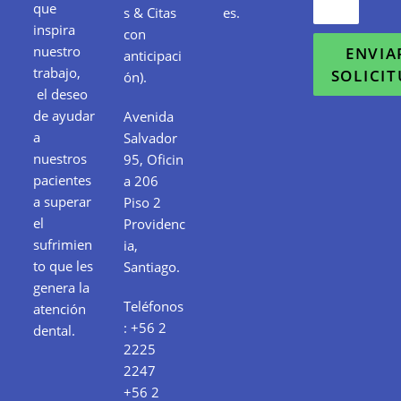
que
s & Citas
es.
inspira
con
nuestro
ENVIA
anticipaci
trabajo,
SOLICI
ón).
el deseo
de ayudar
Avenida
a
Salvador
nuestros
95, Oficin
pacientes
a 206
a superar
Piso 2
el
Providenc
sufrimien
ia,
to que les
Santiago.
genera la
Teléfonos
atención
:
+56 2
dental.
2225
2247
+56 2