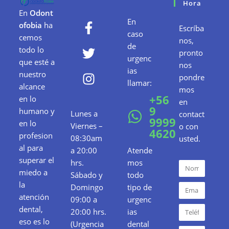
Hora
En
Odont
En
ofobia
ha
Escríba
caso
cemos
nos,
de
todo lo
pronto
urgenc
que esté a
nos
ias
nuestro
pondre
llamar:
alcance
mos
+56
en lo
en
9
humano y
Lunes a
contact
9999
en lo
Viernes –
o con
4620
profesion
08:30am
usted.
al para
a 20:00
Atende
superar el
hrs.
mos
miedo a
Sábado y
todo
la
Domingo
tipo de
atención
09:00 a
urgenc
dental,
20:00 hrs.
ias
eso es lo
(Urgencia
dental