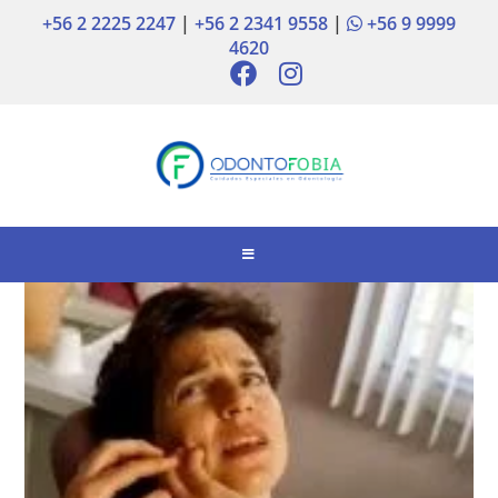
+56 2 2225 2247
|
+56 2 2341 9558
|
+56 9 9999
4620