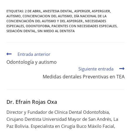
E
W
I
T
K
T
B
I
L
E
E
S
O
T
R
D
A
O
T
E
I
P
ETIQUETAS
:
2 DE ABRIL
,
ANESTESIA DENTAL
,
ASPERGER
,
ASPERGUER
,
K
E
S
N
P
AUTISMO
,
CONCIENCIACION DEL AUTISMO
,
DÍA NACIONAL DE LA
R
T
CONCIENCIACIÓN DEL AUTISMO Y DEL ASPERGER.
,
NECESIDADES
)
ESPECIALES
,
ODONTOFOBIA
,
PACIENTES CON NECESIDADES ESPECIALES
,
SEDACIÓN DENTAL
,
SIN MIEDO AL DENTISTA
Entrada anterior
Odontología y autismo
Siguiente entrada
Medidas dentales Preventivas en TEA
Dr. Efrain Rojas Oxa
Director y Fundador de Clínica Dental Odontofobia,
Cirujano Dentista Universidad Mayor de San Andrés, La
Paz Bolivia. Especialista en Cirugía Buco Máxilo Facial,