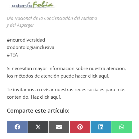
Día Nacional de la Concienciación del Autismo
y del Asperger
#neurodiversidad
#odontologiainclusiva
#TEA
Si necesitan mayor información sobre nuestra atención,
los métodos de atención puede hacer
click aquí.
Te invitamos a revisar nuestras redes sociales para más
contenido.
Haz click aquí.
Comparte este artículo:
F
X
E
P
L
W
A
(
M
I
I
H
C
T
A
N
N
A