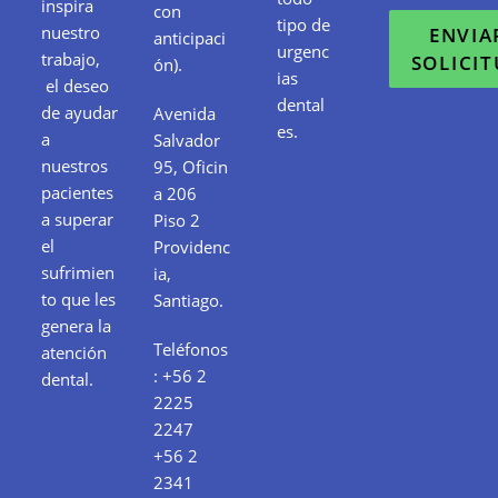
inspira
con
tipo de
nuestro
ENVIA
anticipaci
urgenc
trabajo,
SOLICI
ón).
ias
el deseo
dental
de ayudar
Avenida
es.
a
Salvador
nuestros
95, Oficin
pacientes
a 206
a superar
Piso 2
el
Providenc
sufrimien
ia,
to que les
Santiago.
genera la
Teléfonos
atención
:
+56 2
dental.
2225
2247
+56 2
2341