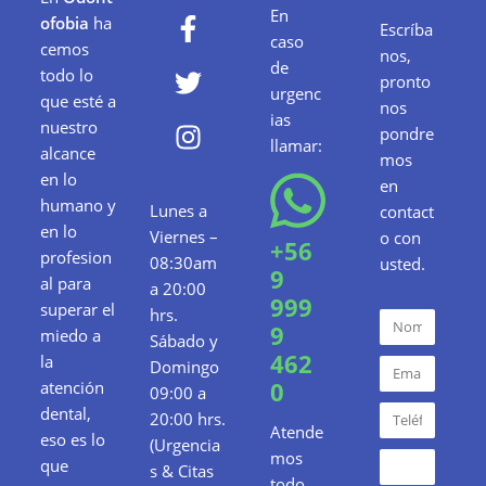
En
ofobia
ha
Escríba
caso
cemos
nos,
de
todo lo
pronto
urgenc
que esté a
nos
ias
nuestro
pondre
llamar:
alcance
mos
en lo
en
humano y
Lunes a
contact
en lo
Viernes –
o con
+56
profesion
08:30am
usted.
9
al para
a 20:00
999
superar el
hrs.
9
miedo a
Sábado y
462
la
Domingo
0
atención
09:00 a
dental,
20:00 hrs.
Atende
eso es lo
(Urgencia
mos
que
s & Citas
todo