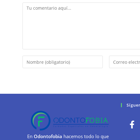
Sígue
En
Odontofobia
hacemos todo lo que