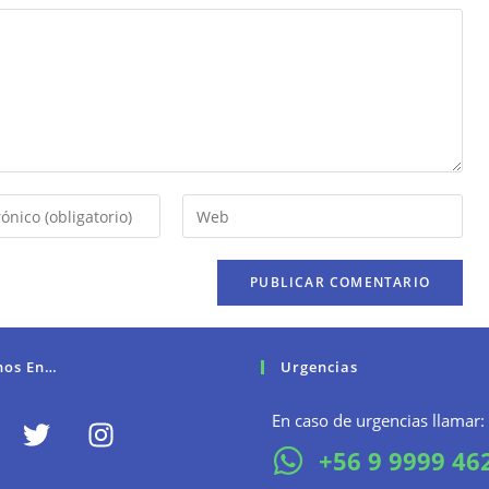
nos En…
Urgencias
En caso de urgencias llamar:
+56 9 9999 46