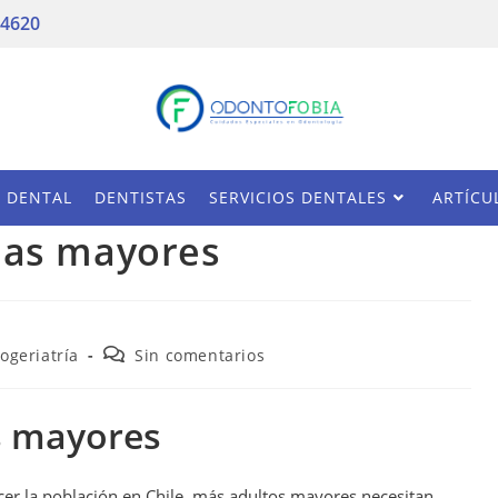
 4620
A DENTAL
DENTISTAS
SERVICIOS DENTALES
ARTÍCU
nas mayores
ogeriatría
Sin comentarios
s mayores
cer la población en Chile, más adultos mayores necesitan