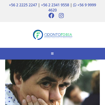
+56 2 2225 2247
|
+56 2 2341 9558
|
+56 9 9999
4620