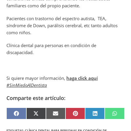
familiares como del propio paciente.
Pacientes con trastorno del espectro autista, TEA,
síndrome de Down, parálisis cerebral, etc tanto adultos
como niños.
Clínica dental para personas en condición de
discapacidad.
Si quiere mayor información,
haga click aquí
#SinMiedoAlDentista
Comparte este artículo:
F
X
E
P
L
W
A
(
M
I
I
H
C
T
A
N
N
A
E
W
I
T
K
T
B
I
L
E
E
S
ETIQUETAS
:
CLÍNICA DENTAL PARA PERSONAS EN CONDICIÓN DE