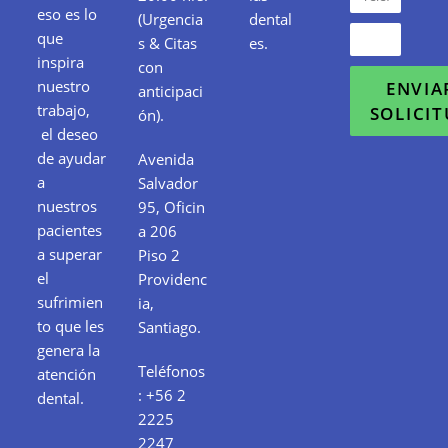
eso es lo
(Urgencia
dental
que
s & Citas
es.
inspira
con
nuestro
ENVIA
anticipaci
trabajo,
SOLICI
ón).
el deseo
de ayudar
Avenida
a
Salvador
nuestros
95, Oficin
pacientes
a 206
a superar
Piso 2
el
Providenc
sufrimien
ia,
to que les
Santiago.
genera la
Teléfonos
atención
:
+56 2
dental.
2225
2247