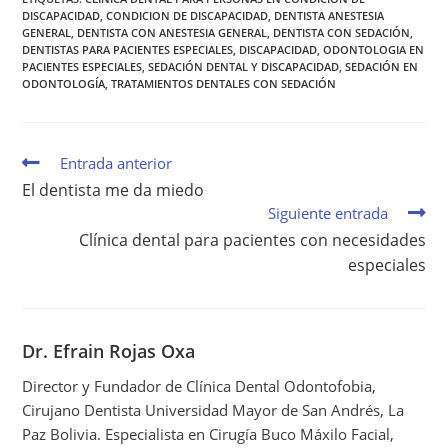
O
T
R
D
A
DISCAPACIDAD
,
CONDICION DE DISCAPACIDAD
,
DENTISTA ANESTESIA
O
T
E
I
P
K
E
S
N
P
GENERAL
,
DENTISTA CON ANESTESIA GENERAL
,
DENTISTA CON SEDACIÓN
,
R
T
DENTISTAS PARA PACIENTES ESPECIALES
,
DISCAPACIDAD
,
ODONTOLOGIA EN
)
PACIENTES ESPECIALES
,
SEDACIÓN DENTAL Y DISCAPACIDAD
,
SEDACIÓN EN
ODONTOLOGÍA
,
TRATAMIENTOS DENTALES CON SEDACIÓN
Entrada anterior
El dentista me da miedo
Siguiente entrada
Clínica dental para pacientes con necesidades
especiales
Dr. Efrain Rojas Oxa
Director y Fundador de Clínica Dental Odontofobia,
Cirujano Dentista Universidad Mayor de San Andrés, La
Paz Bolivia. Especialista en Cirugía Buco Máxilo Facial,