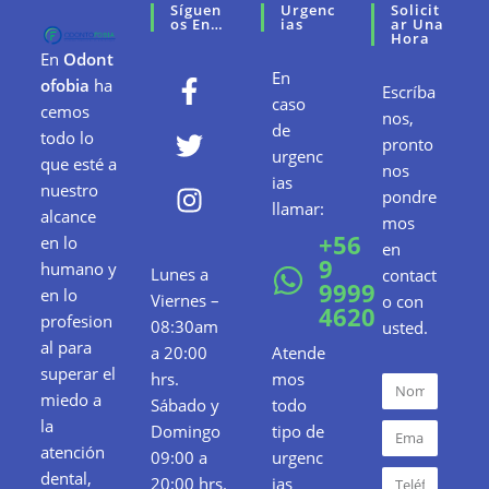
Síguen
Urgenc
Solicit
Os En…
Ias
Ar Una
Hora
En
Odont
En
ofobia
ha
Escríba
caso
cemos
nos,
de
todo lo
pronto
urgenc
que esté a
nos
ias
nuestro
pondre
llamar:
alcance
mos
+56
en lo
en
9
humano y
Lunes a
contact
9999
en lo
Viernes –
o con
4620
profesion
08:30am
usted.
al para
a 20:00
Atende
superar el
hrs.
mos
miedo a
Sábado y
todo
la
Domingo
tipo de
atención
09:00 a
urgenc
dental,
20:00 hrs.
ias