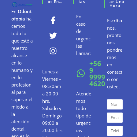
Os En…
Ias
Ar Una
Hora
En
Odont
En
ofobia
ha
Escríba
caso
cemos
nos,
de
todo lo
pronto
urgenc
que esté a
nos
ias
nuestro
pondre
llamar:
alcance
mos
+56
en lo
en
9
humano y
Lunes a
contact
9999
en lo
Viernes –
o con
4620
profesion
08:30am
usted.
al para
a 20:00
Atende
superar el
hrs.
mos
miedo a
Sábado y
todo
la
Domingo
tipo de
atención
09:00 a
urgenc
dental,
20:00 hrs.
ias
eso es lo