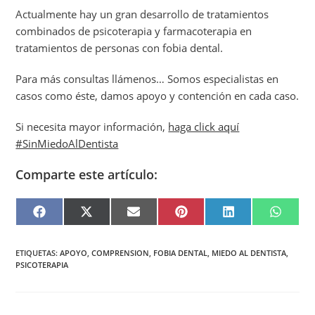
Actualmente hay un gran desarrollo de tratamientos
combinados de psicoterapia y farmacoterapia en
tratamientos de personas con fobia dental.
Para más consultas llámenos… Somos especialistas en
casos como éste, damos apoyo y contención en cada caso.
Si necesita mayor información,
haga click aquí
#SinMiedoAlDentista
Comparte este artículo:
F
X
E
P
L
W
A
(
M
I
I
H
C
T
A
N
N
A
E
W
I
T
K
T
B
I
L
E
E
S
ETIQUETAS
:
APOYO
,
COMPRENSION
,
FOBIA DENTAL
,
MIEDO AL DENTISTA
,
O
T
R
D
A
PSICOTERAPIA
O
T
E
I
P
K
E
S
N
P
R
T
)