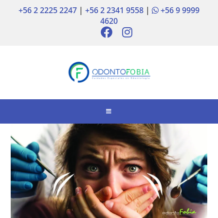
+56 2 2225 2247
|
+56 2 2341 9558
|
+56 9 9999
4620