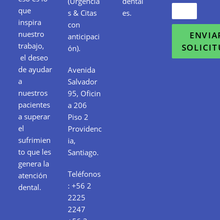
(Urgencia
dental
que
s & Citas
es.
inspira
con
nuestro
ENVIA
anticipaci
trabajo,
SOLICI
ón).
el deseo
de ayudar
Avenida
a
Salvador
nuestros
95, Oficin
pacientes
a 206
a superar
Piso 2
el
Providenc
sufrimien
ia,
to que les
Santiago.
genera la
Teléfonos
atención
:
+56 2
dental.
2225
2247