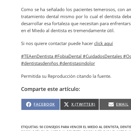
Como se ha señalado los pacientes temerosos, con an
tratamiento dental mismo por lo cual el dentista de
desarrollar esa fortaleza que necesitan para enfrentarse
en el Miedo al dentista es tremendamente útil.
Si nos quiere contactar puede hacer
click aquí
#TEAenDentista #FobiaDental #CuidadosDentales #O
#dentistasdeniños #dentistasindolor
Permitida su Reproducción citando la fuente.
Comparte este artículo:
FACEBOOK
X (TWITTER)
EMAIL
ETIQUETAS
:
50 CONSEJOS PARA VENCER EL MIEDO AL DENTISTA
,
DENTI