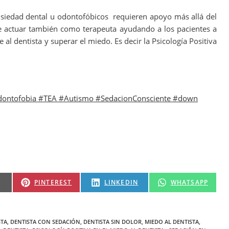
siedad dental u odontofóbicos requieren apoyo más allá del
be actuar también como terapeuta ayudando a los pacientes a
 al dentista y superar el miedo. Es decir la Psicología Positiva
dontofobia #TEA #Autismo #SedacionConsciente #down
PINTEREST
LINKEDIN
WHATSAPP
STA
,
DENTISTA CON SEDACIÓN
,
DENTISTA SIN DOLOR
,
MIEDO AL DENTISTA
,