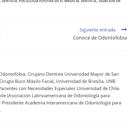
L DENTISTA
,
PSICOLOGÍA POSITIVA EN EL MIEDO AL DENTISTA.
,
SEDACIÓN EN
Siguiente entrada
Conoce de Odontofobia
 Odontofobia, Cirujano Dentista Universidad Mayor de San
 Cirugía Buco Máxilo Facial, Universidad de Brasilia, UNB
acientes con Necesidades Especiales Universidad de Chile.
ile (Asociación Latinoamericana de Odontología para
 y Presidente Academia Interamericana de Odontología para
.