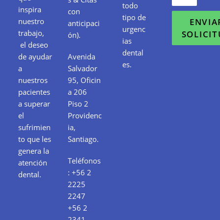
todo
inspira
con
tipo de
nuestro
ENVIA
anticipaci
urgenc
trabajo,
SOLICI
ón).
ias
el deseo
dental
de ayudar
Avenida
es.
a
Salvador
nuestros
95, Oficin
pacientes
a 206
a superar
Piso 2
el
Providenc
sufrimien
ia,
to que les
Santiago.
genera la
Teléfonos
atención
:
+56 2
dental.
2225
2247
+56 2
2341