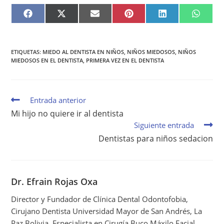
F
X
E
P
L
W
A
(
M
I
I
H
C
T
A
N
N
A
E
W
I
T
K
T
B
I
L
E
E
S
O
T
R
D
A
O
T
E
I
P
ETIQUETAS
:
MIEDO AL DENTISTA EN NIÑOS
,
NIÑOS MIEDOSOS
,
NIÑOS
K
E
S
N
P
MIEDOSOS EN EL DENTISTA
,
PRIMERA VEZ EN EL DENTISTA
R
T
)
Entrada anterior
Mi hijo no quiere ir al dentista
Siguiente entrada
Dentistas para niños sedacion
Dr. Efrain Rojas Oxa
Director y Fundador de Clínica Dental Odontofobia,
Cirujano Dentista Universidad Mayor de San Andrés, La
Paz Bolivia. Especialista en Cirugía Buco Máxilo Facial,