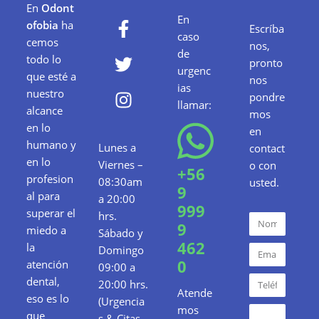
En
Odont
En
ofobia
ha
Escríba
caso
cemos
nos,
de
todo lo
pronto
urgenc
que esté a
nos
ias
nuestro
pondre
llamar:
alcance
mos
en lo
en
humano y
Lunes a
contact
en lo
Viernes –
o con
+56
profesion
08:30am
usted.
9
al para
a 20:00
999
superar el
hrs.
9
miedo a
Sábado y
462
la
Domingo
0
atención
09:00 a
dental,
20:00 hrs.
Atende
eso es lo
(Urgencia
mos
que
s & Citas