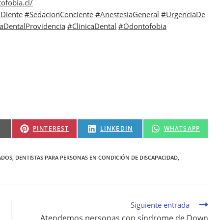
ofobia.cl/
Diente
#SedacionConciente
#AnestesiaGeneral
#UrgenciaDe
caDentalProvidencia
#ClinicaDental
#Odontofobia
PINTEREST
LINKEDIN
WHATSAPP
ADOS
,
DENTISTAS PARA PERSONAS EN CONDICIÓN DE DISCAPACIDAD
,
Siguiente entrada
Atendemos personas con síndrome de Down