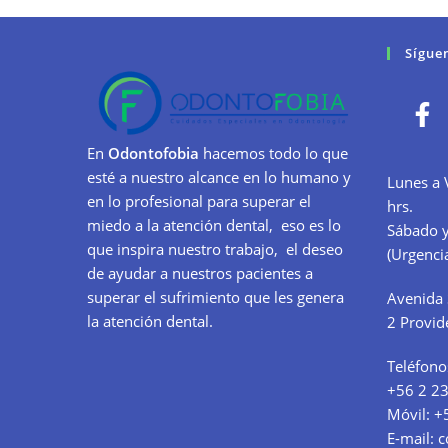
Sígue
En
Odontofobia
hacemos todo lo que
esté a nuestro alcance en lo humano y
Lunes a 
en lo profesional para superar el
hrs.
miedo a la atención dental, eso es lo
Sábado y
que inspira nuestro trabajo, el deseo
(Urgencia
de ayudar a nuestros pacientes a
superar el sufrimiento que les genera
Avenida 
la atención dental.
2 Provid
Teléfono
+56 2 2
Móvil:
+
E-mail:
c